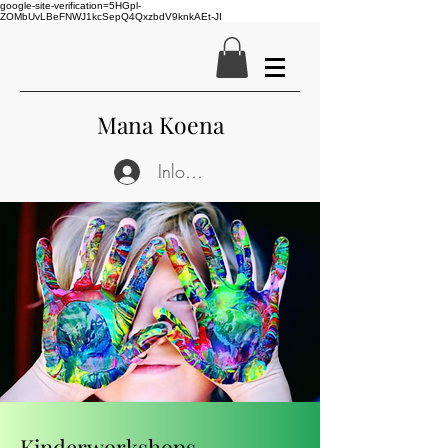
google-site-verification=5HGpl-
ZOMbUvLBeFNWJ1kcSepQ4QxzbdV9knkAEt-JI
Mana Koena
Inloggen
Kinderworkshops